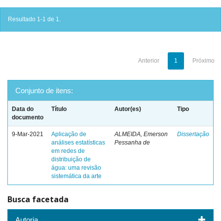
Resultado 1-1 de 1.
Anterior
1
Próximo
Conjunto de itens:
Data do
Título
Autor(es)
Tipo
documento
9-Mar-2021
Aplicação de
ALMEIDA, Emerson
Dissertação
análises estatísticas
Pessanha de
em redes de
distribuição de
água: uma revisão
sistemática da arte
Busca facetada
Autoria