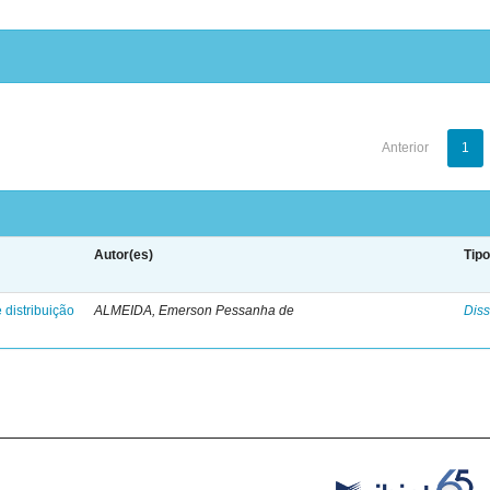
Anterior
1
Autor(es)
Tip
 distribuição
ALMEIDA, Emerson Pessanha de
Diss