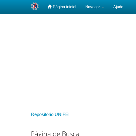
Página inicial
Navegar
Ajuda
Skip
navigation
Repositório UNIFEI
Página de Busca