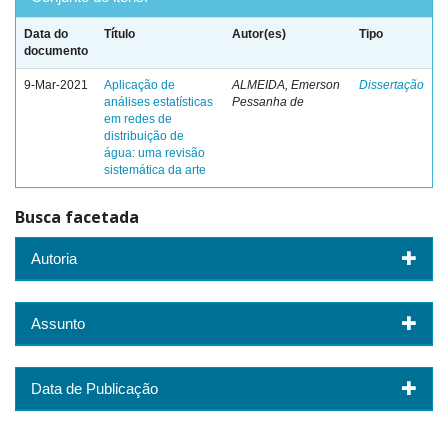
Data do
Título
Autor(es)
Tipo
documento
9-Mar-2021
Aplicação de
ALMEIDA, Emerson
Dissertação
análises estatísticas
Pessanha de
em redes de
distribuição de
água: uma revisão
sistemática da arte
Busca facetada
Autoria
Assunto
Data de Publicação