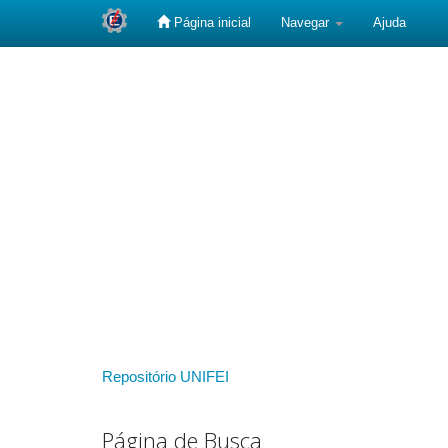
Página inicial
Navegar
Ajuda
Skip
navigation
Repositório UNIFEI
Página de Busca