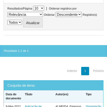
|
Resultados/Página
Ordenar registros por
Ordenar
Registro(s)
Resultado 1-1 de 1.
Anterior
1
Próximo
Conjunto de itens:
Data do
Título
Autor(es)
Tipo
documento
9-Mar-2021
Aplicação de
ALMEIDA, Emerson
Dissertação