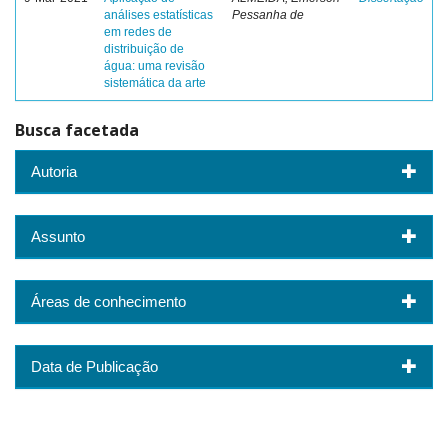
análises estatísticas
Pessanha de
em redes de
distribuição de
água: uma revisão
sistemática da arte
Busca facetada
Autoria
Assunto
Áreas de conhecimento
Data de Publicação