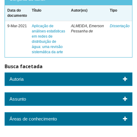
Data do
Título
Autor(es)
Tipo
documento
9-Mar-2021
Aplicação de
ALMEIDA, Emerson
Dissertação
análises estatísticas
Pessanha de
em redes de
distribuição de
água: uma revisão
sistemática da arte
Busca facetada
Autoria
Assunto
Áreas de conhecimento