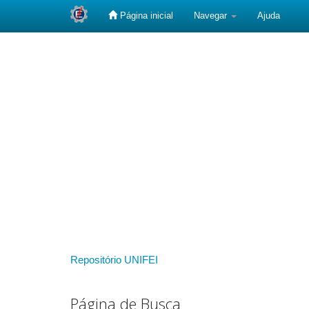
Página inicial
Navegar
Ajuda
Skip
navigation
Repositório UNIFEI
Página de Busca