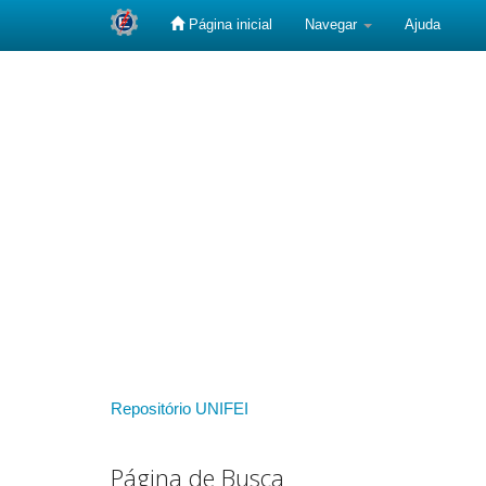
Página inicial
Navegar
Ajuda
Skip
navigation
Repositório UNIFEI
Página de Busca