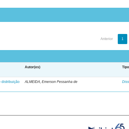
Anterior
1
Autor(es)
Tip
 distribuição
ALMEIDA, Emerson Pessanha de
Diss