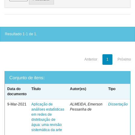
Resultado 1-1 de 1.
Anterior
1
Próximo
Conjunto de itens:
Data do
Título
Autor(es)
Tipo
documento
9-Mar-2021
Aplicação de
ALMEIDA, Emerson
Dissertação
análises estatísticas
Pessanha de
em redes de
distribuição de
água: uma revisão
sistemática da arte