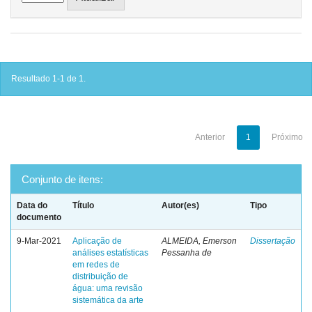
Resultado 1-1 de 1.
Anterior
1
Próximo
Conjunto de itens:
Data do
Título
Autor(es)
Tipo
documento
9-Mar-2021
Aplicação de
ALMEIDA, Emerson
Dissertação
análises estatísticas
Pessanha de
em redes de
distribuição de
água: uma revisão
sistemática da arte