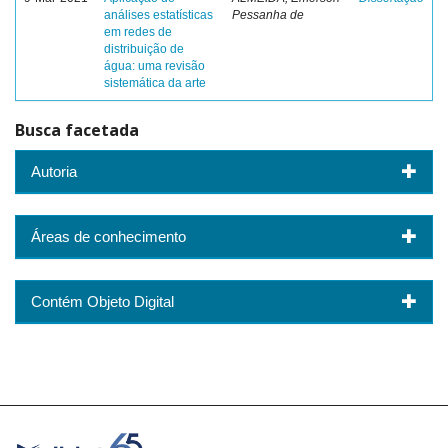
análises estatísticas
Pessanha de
em redes de
distribuição de
água: uma revisão
sistemática da arte
Busca facetada
Autoria
Áreas de conhecimento
Contém Objeto Digital