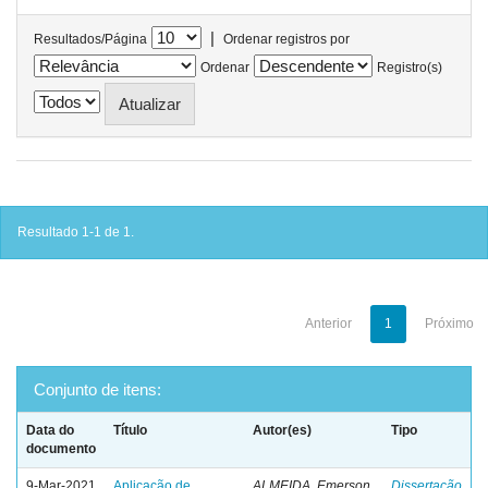
|
Resultados/Página
Ordenar registros por
Ordenar
Registro(s)
Resultado 1-1 de 1.
Anterior
1
Próximo
Conjunto de itens:
Data do
Título
Autor(es)
Tipo
documento
9-Mar-2021
Aplicação de
ALMEIDA, Emerson
Dissertação