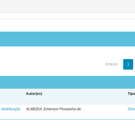
Anterior
1
Autor(es)
Tip
 distribuição
ALMEIDA, Emerson Pessanha de
Diss