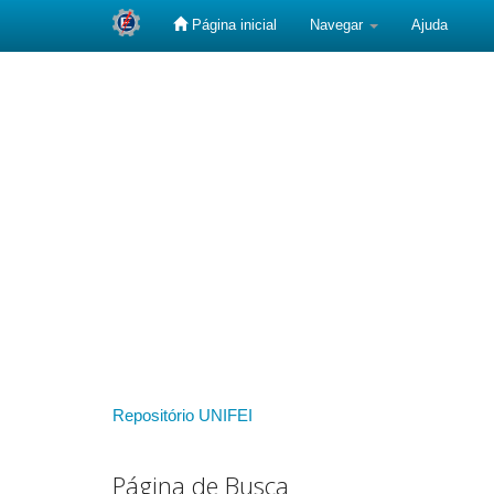
Página inicial
Navegar
Ajuda
Skip
navigation
Repositório UNIFEI
Página de Busca