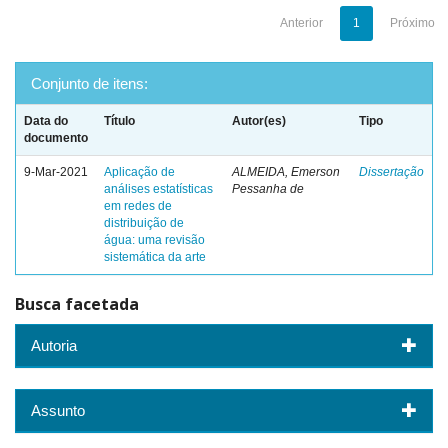
Anterior
1
Próximo
Conjunto de itens:
Data do
Título
Autor(es)
Tipo
documento
9-Mar-2021
Aplicação de
ALMEIDA, Emerson
Dissertação
análises estatísticas
Pessanha de
em redes de
distribuição de
água: uma revisão
sistemática da arte
Busca facetada
Autoria
Assunto