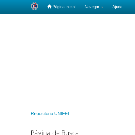
Página inicial
Navegar
Ajuda
Skip
navigation
Repositório UNIFEI
Página de Busca