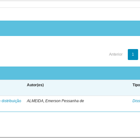
Anterior
1
Autor(es)
Tip
 distribuição
ALMEIDA, Emerson Pessanha de
Diss