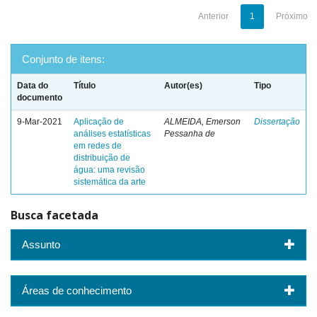
Anterior
1
Próximo
Conjunto de itens:
Data do
Título
Autor(es)
Tipo
documento
9-Mar-2021
Aplicação de
ALMEIDA, Emerson
Dissertação
análises estatísticas
Pessanha de
em redes de
distribuição de
água: uma revisão
sistemática da arte
Busca facetada
Assunto
Áreas de conhecimento