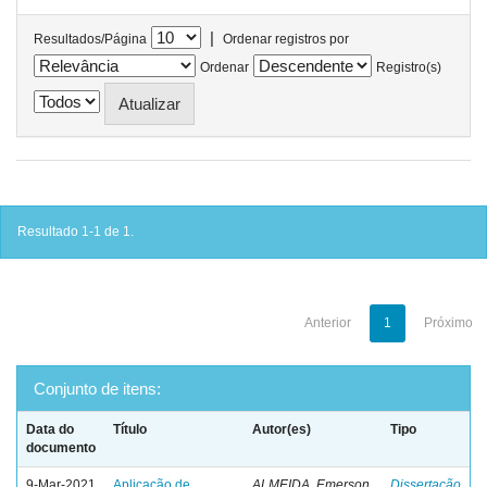
|
Resultados/Página
Ordenar registros por
Ordenar
Registro(s)
Resultado 1-1 de 1.
Anterior
1
Próximo
Conjunto de itens:
Data do
Título
Autor(es)
Tipo
documento
9-Mar-2021
Aplicação de
ALMEIDA, Emerson
Dissertação