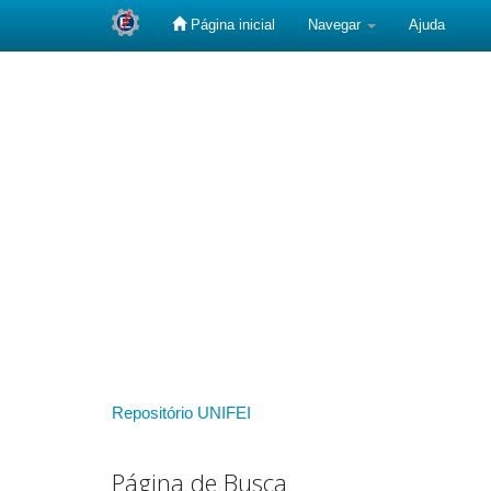
Página inicial
Navegar
Ajuda
Skip
navigation
Repositório UNIFEI
Página de Busca