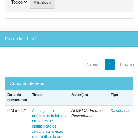
Resultado 1-1 de 1.
Anterior
1
Próximo
Conjunto de itens:
Data do
Título
Autor(es)
Tipo
documento
9-Mar-2021
Aplicação de
ALMEIDA, Emerson
Dissertação
análises estatísticas
Pessanha de
em redes de
distribuição de
água: uma revisão
sistemática da arte