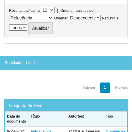
|
Resultados/Página
Ordenar registros por
Ordenar
Registro(s)
Resultado 1-1 de 1.
Anterior
1
Próximo
Conjunto de itens:
Data do
Título
Autor(es)
Tipo
documento
9-Mar-2021
Aplicação de
ALMEIDA, Emerson
Dissertação