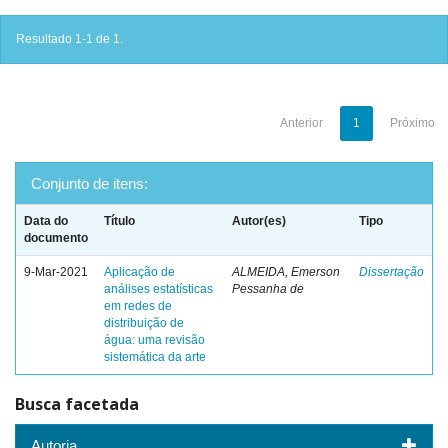
Resultado 1-1 de 1.
Anterior
1
Próximo
Conjunto de itens:
Data do
Título
Autor(es)
Tipo
documento
9-Mar-2021
Aplicação de
ALMEIDA, Emerson
Dissertação
análises estatísticas
Pessanha de
em redes de
distribuição de
água: uma revisão
sistemática da arte
Busca facetada
Autoria