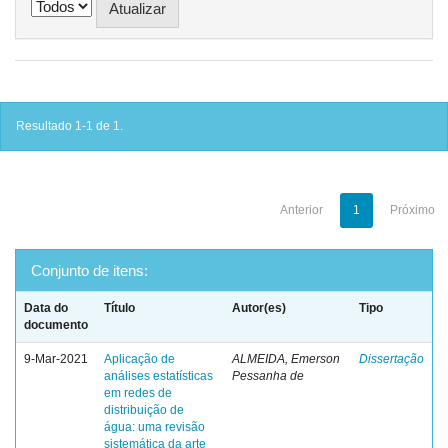
Resultado 1-1 de 1.
Anterior
1
Próximo
Conjunto de itens:
Data do
Título
Autor(es)
Tipo
documento
9-Mar-2021
Aplicação de
ALMEIDA, Emerson
Dissertação
análises estatísticas
Pessanha de
em redes de
distribuição de
água: uma revisão
sistemática da arte