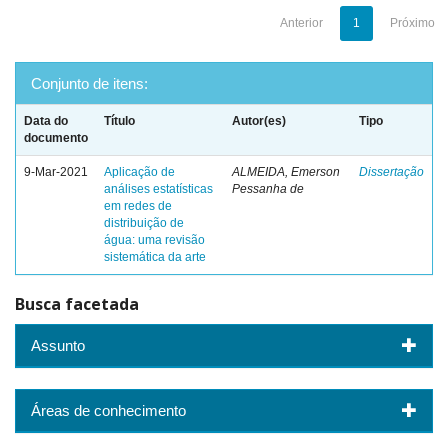
Anterior
1
Próximo
Conjunto de itens:
Data do
Título
Autor(es)
Tipo
documento
9-Mar-2021
Aplicação de
ALMEIDA, Emerson
Dissertação
análises estatísticas
Pessanha de
em redes de
distribuição de
água: uma revisão
sistemática da arte
Busca facetada
Assunto
Áreas de conhecimento