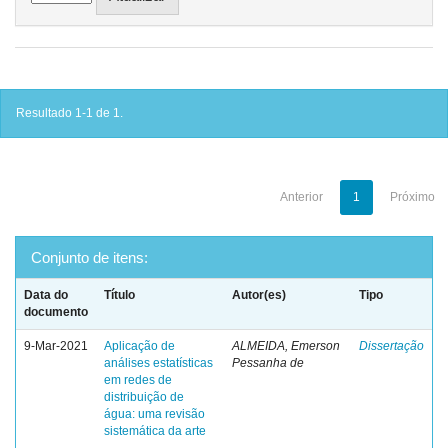
Resultado 1-1 de 1.
Anterior
1
Próximo
Conjunto de itens:
Data do
Título
Autor(es)
Tipo
documento
9-Mar-2021
Aplicação de
ALMEIDA, Emerson
Dissertação
análises estatísticas
Pessanha de
em redes de
distribuição de
água: uma revisão
sistemática da arte