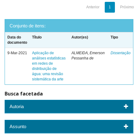
Anterior
1
Próximo
Conjunto de itens:
Data do
Título
Autor(es)
Tipo
documento
9-Mar-2021
Aplicação de
ALMEIDA, Emerson
Dissertação
análises estatísticas
Pessanha de
em redes de
distribuição de
água: uma revisão
sistemática da arte
Busca facetada
Autoria
Assunto