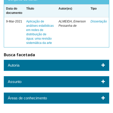
Data do
Título
Autor(es)
Tipo
documento
9-Mar-2021
Aplicação de
ALMEIDA, Emerson
Dissertação
análises estatísticas
Pessanha de
em redes de
distribuição de
água: uma revisão
sistemática da arte
Busca facetada
Autoria
Assunto
Áreas de conhecimento