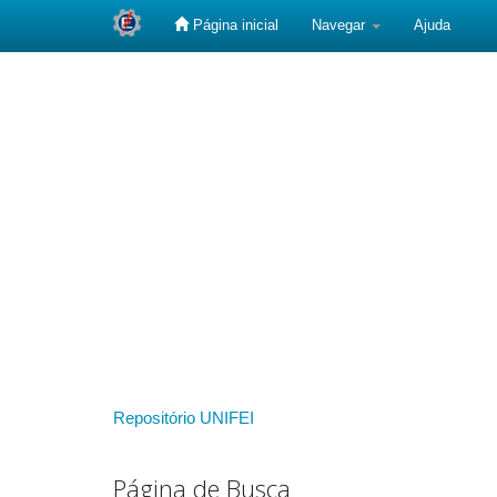
Página inicial
Navegar
Ajuda
Skip
navigation
Repositório UNIFEI
Página de Busca