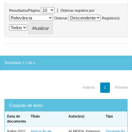
|
Resultados/Página
Ordenar registros por
Ordenar
Registro(s)
Resultado 1-1 de 1.
Anterior
1
Próximo
Conjunto de itens:
Data do
Título
Autor(es)
Tipo
documento
9-Mar-2021
Aplicação de
ALMEIDA, Emerson
Dissertação