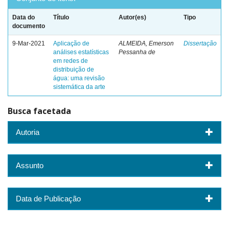
Data do
Título
Autor(es)
Tipo
documento
9-Mar-2021
Aplicação de
ALMEIDA, Emerson
Dissertação
análises estatísticas
Pessanha de
em redes de
distribuição de
água: uma revisão
sistemática da arte
Busca facetada
Autoria
Assunto
Data de Publicação