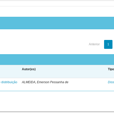
Anterior
1
Autor(es)
Tip
 distribuição
ALMEIDA, Emerson Pessanha de
Diss