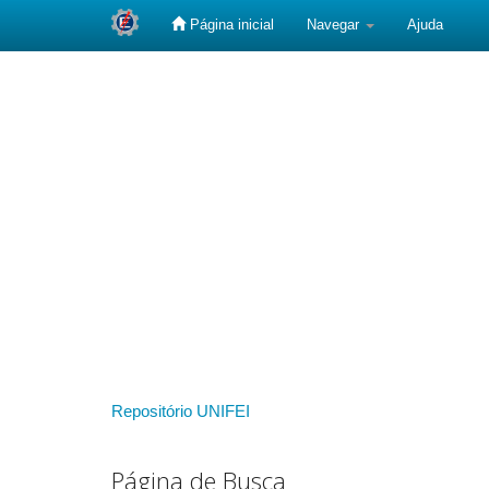
Página inicial
Navegar
Ajuda
Skip
navigation
Repositório UNIFEI
Página de Busca