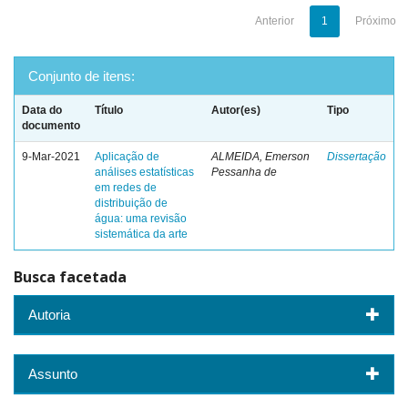
Anterior
1
Próximo
Conjunto de itens:
Data do
Título
Autor(es)
Tipo
documento
9-Mar-2021
Aplicação de
ALMEIDA, Emerson
Dissertação
análises estatísticas
Pessanha de
em redes de
distribuição de
água: uma revisão
sistemática da arte
Busca facetada
Autoria
Assunto