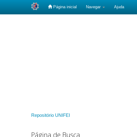
Página inicial
Navegar
Ajuda
Skip
navigation
Repositório UNIFEI
Página de Busca