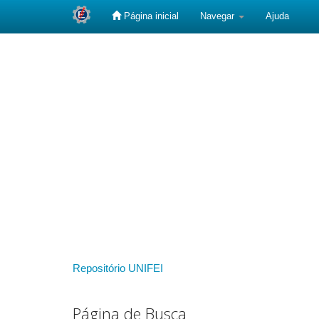
Página inicial
Navegar
Ajuda
Skip
navigation
Repositório UNIFEI
Página de Busca