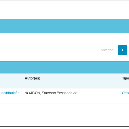
Anterior
1
Autor(es)
Tip
 distribuição
ALMEIDA, Emerson Pessanha de
Diss