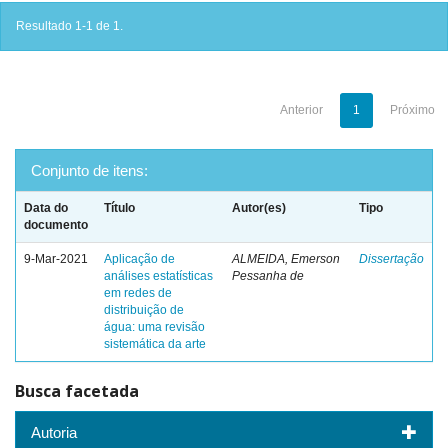
Resultado 1-1 de 1.
Anterior
1
Próximo
Conjunto de itens:
Data do
Título
Autor(es)
Tipo
documento
9-Mar-2021
Aplicação de
ALMEIDA, Emerson
Dissertação
análises estatísticas
Pessanha de
em redes de
distribuição de
água: uma revisão
sistemática da arte
Busca facetada
Autoria