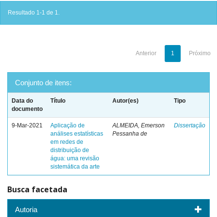
Resultado 1-1 de 1.
Anterior
1
Próximo
Conjunto de itens:
Data do
Título
Autor(es)
Tipo
documento
9-Mar-2021
Aplicação de
ALMEIDA, Emerson
Dissertação
análises estatísticas
Pessanha de
em redes de
distribuição de
água: uma revisão
sistemática da arte
Busca facetada
Autoria