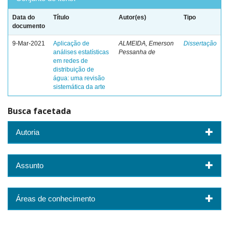
Data do
Título
Autor(es)
Tipo
documento
9-Mar-2021
Aplicação de
ALMEIDA, Emerson
Dissertação
análises estatísticas
Pessanha de
em redes de
distribuição de
água: uma revisão
sistemática da arte
Busca facetada
Autoria
Assunto
Áreas de conhecimento