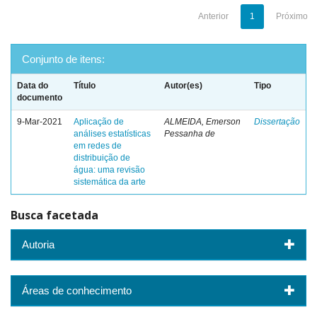
Anterior
1
Próximo
Conjunto de itens:
Data do
Título
Autor(es)
Tipo
documento
9-Mar-2021
Aplicação de
ALMEIDA, Emerson
Dissertação
análises estatísticas
Pessanha de
em redes de
distribuição de
água: uma revisão
sistemática da arte
Busca facetada
Autoria
Áreas de conhecimento