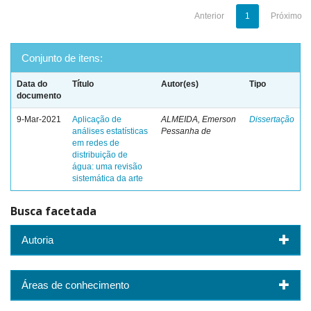
Anterior
1
Próximo
Conjunto de itens:
Data do
Título
Autor(es)
Tipo
documento
9-Mar-2021
Aplicação de
ALMEIDA, Emerson
Dissertação
análises estatísticas
Pessanha de
em redes de
distribuição de
água: uma revisão
sistemática da arte
Busca facetada
Autoria
Áreas de conhecimento