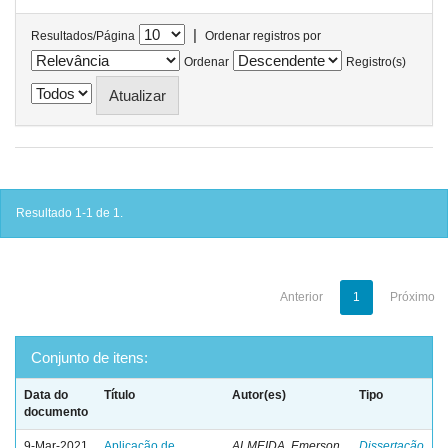
|
Resultados/Página
Ordenar registros por
Ordenar
Registro(s)
Resultado 1-1 de 1.
Anterior
1
Próximo
Conjunto de itens:
Data do
Título
Autor(es)
Tipo
documento
9-Mar-2021
Aplicação de
ALMEIDA, Emerson
Dissertação