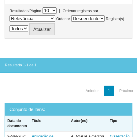
|
Resultados/Página
Ordenar registros por
Ordenar
Registro(s)
Resultado 1-1 de 1.
Anterior
1
Próximo
Conjunto de itens:
Data do
Título
Autor(es)
Tipo
documento
9-Mar-2021
Aplicação de
ALMEIDA, Emerson
Dissertação