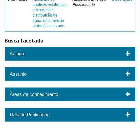
análises estatísticas
Pessanha de
em redes de
distribuição de
água: uma revisão
sistemática da arte
Busca facetada
Autoria
Assunto
Áreas de conhecimento
Data de Publicação