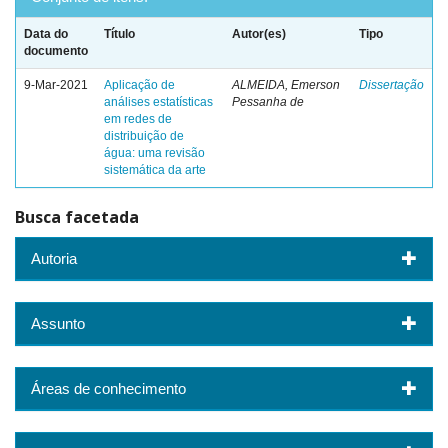
Data do
Título
Autor(es)
Tipo
documento
9-Mar-2021
Aplicação de
ALMEIDA, Emerson
Dissertação
análises estatísticas
Pessanha de
em redes de
distribuição de
água: uma revisão
sistemática da arte
Busca facetada
Autoria
Assunto
Áreas de conhecimento