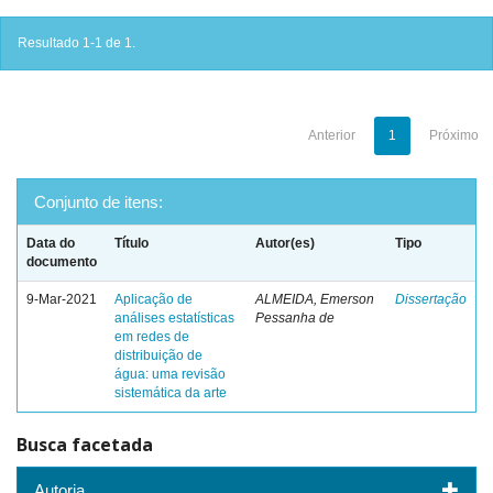
Resultado 1-1 de 1.
Anterior
1
Próximo
Conjunto de itens:
Data do
Título
Autor(es)
Tipo
documento
9-Mar-2021
Aplicação de
ALMEIDA, Emerson
Dissertação
análises estatísticas
Pessanha de
em redes de
distribuição de
água: uma revisão
sistemática da arte
Busca facetada
Autoria