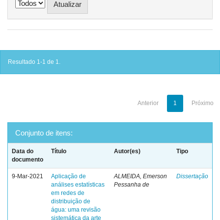
Resultado 1-1 de 1.
Anterior
1
Próximo
Conjunto de itens:
Data do
Título
Autor(es)
Tipo
documento
9-Mar-2021
Aplicação de
ALMEIDA, Emerson
Dissertação
análises estatísticas
Pessanha de
em redes de
distribuição de
água: uma revisão
sistemática da arte