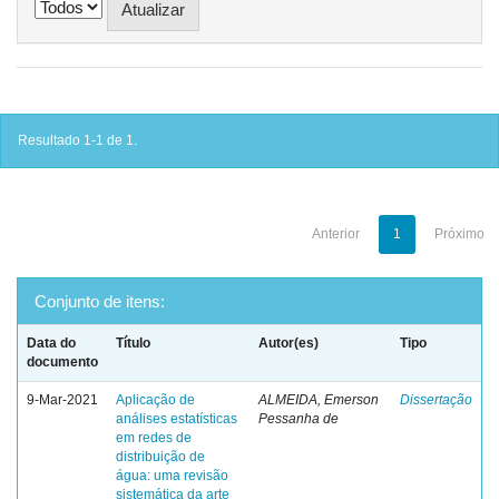
Resultado 1-1 de 1.
Anterior
1
Próximo
Conjunto de itens:
Data do
Título
Autor(es)
Tipo
documento
9-Mar-2021
Aplicação de
ALMEIDA, Emerson
Dissertação
análises estatísticas
Pessanha de
em redes de
distribuição de
água: uma revisão
sistemática da arte