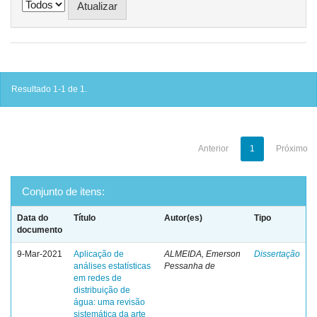
Resultado 1-1 de 1.
Anterior
1
Próximo
Conjunto de itens:
Data do
Título
Autor(es)
Tipo
documento
9-Mar-2021
Aplicação de
ALMEIDA, Emerson
Dissertação
análises estatísticas
Pessanha de
em redes de
distribuição de
água: uma revisão
sistemática da arte