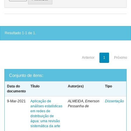
Resultado 1-1 de 1.
Anterior
1
Próximo
Conjunto de itens:
Data do
Título
Autor(es)
Tipo
documento
9-Mar-2021
Aplicação de
ALMEIDA, Emerson
Dissertação
análises estatísticas
Pessanha de
em redes de
distribuição de
água: uma revisão
sistemática da arte