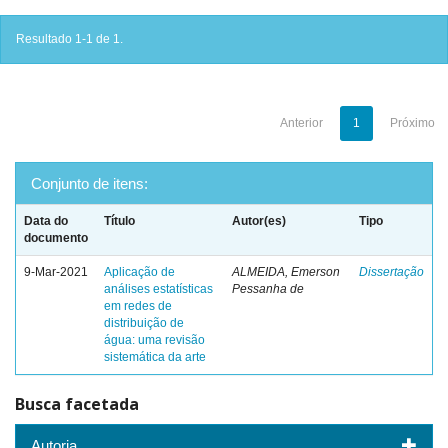
Resultado 1-1 de 1.
Anterior
1
Próximo
Conjunto de itens:
Data do
Título
Autor(es)
Tipo
documento
9-Mar-2021
Aplicação de
ALMEIDA, Emerson
Dissertação
análises estatísticas
Pessanha de
em redes de
distribuição de
água: uma revisão
sistemática da arte
Busca facetada
Autoria