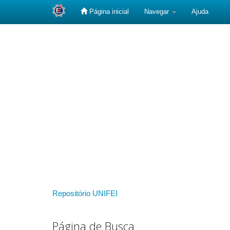
Página inicial
Navegar
Ajuda
Skip
navigation
Repositório UNIFEI
Página de Busca