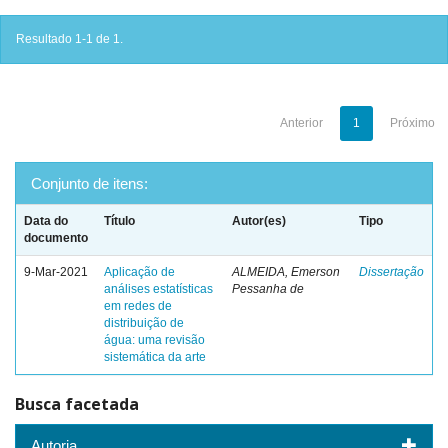
Resultado 1-1 de 1.
Anterior
1
Próximo
Conjunto de itens:
Data do
Título
Autor(es)
Tipo
documento
9-Mar-2021
Aplicação de
ALMEIDA, Emerson
Dissertação
análises estatísticas
Pessanha de
em redes de
distribuição de
água: uma revisão
sistemática da arte
Busca facetada
Autoria