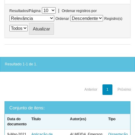
|
Resultados/Página
Ordenar registros por
Ordenar
Registro(s)
Resultado 1-1 de 1.
Anterior
1
Próximo
Conjunto de itens:
Data do
Título
Autor(es)
Tipo
documento
9-Mar-2021
Aplicação de
ALMEIDA, Emerson
Dissertação