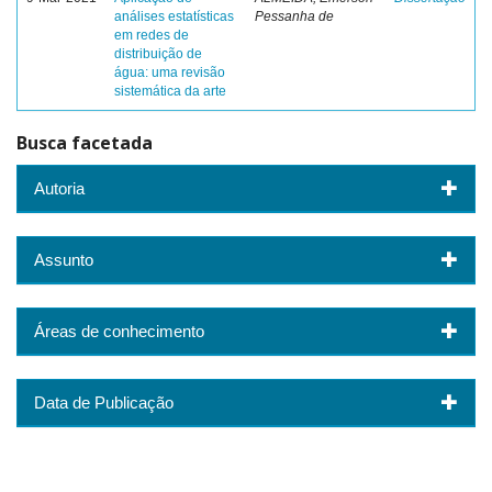
análises estatísticas
Pessanha de
em redes de
distribuição de
água: uma revisão
sistemática da arte
Busca facetada
Autoria
Assunto
Áreas de conhecimento
Data de Publicação