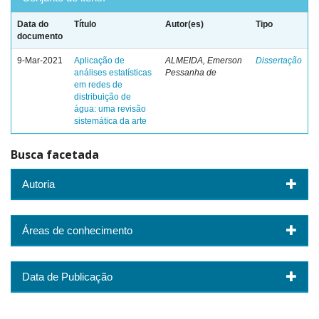
Data do
Título
Autor(es)
Tipo
documento
9-Mar-2021
Aplicação de
ALMEIDA, Emerson
Dissertação
análises estatísticas
Pessanha de
em redes de
distribuição de
água: uma revisão
sistemática da arte
Busca facetada
Autoria
Áreas de conhecimento
Data de Publicação